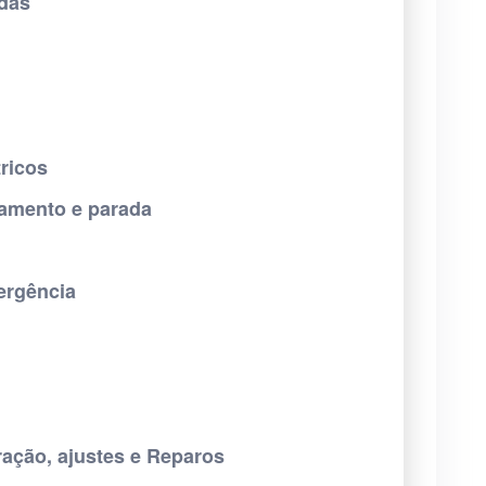
das
tricos
namento e parada
ergência
ação, ajustes e Reparos